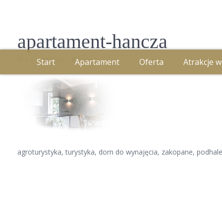
apartament-hancza
5 marca 2019
lukasz
Start
Apartament
Oferta
Atrakcje w
agroturystyka, turystyka, dom do wynajęcia, zakopane, podhale, 