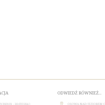
ACJA
ODWIEDŹ RÓWNIEŻ...
49.360101 - 20.035584 )
OSOWA NAD JEZIOREM 