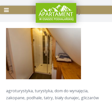
image22 (Small)
Start
Apartament
Oferta
Atrakcje w okolicy
Galeria
Wirtualny spacer
Kontakt
agroturystyka, turystyka, dom do wynajęcia,
zakopane, podhale, tatry, biały dunajec, gliczarów
Rezerwacja